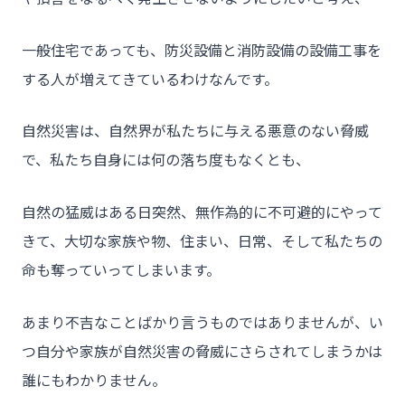
チーム★トウカイセツビ
一般住宅であっても、防災設備と消防設備の設備工事を
する人が増えてきているわけなんです。
- HOME
- トウカイセツビについて
自然災害は、自然界が私たちに与える悪意のない脅威
- トウカイセツビが選ばれる理由
で、私たち自身には何の落ち度もなくとも、
- 介護施設事業者様
自然の猛威はある日突然、無作為的に不可避的にやって
- 不動産管理会社様・アパートマンションオーナー様
きて、大切な家族や物、住まい、日常、そして私たちの
- 工事業者様
命も奪っていってしまいます。
- お客様の声
あまり不吉なことばかり言うものではありませんが、い
- 施工事例
つ自分や家族が自然災害の脅威にさらされてしまうかは
- ブログ＆ニュース
誰にもわかりません。
- 会社概要