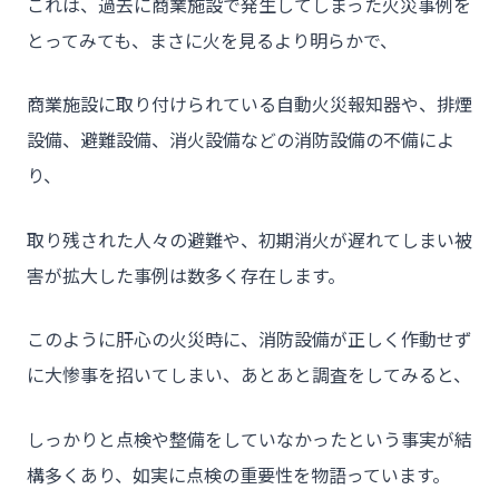
- 介護施設事業者様
これは、過去に商業施設で発生してしまった火災事例を
とってみても、まさに火を見るより明らかで、
- 不動産管理会社様・アパートマンションオーナー様
- 工事業者様
商業施設に取り付けられている自動火災報知器や、排煙
- お客様の声
設備、避難設備、消火設備などの消防設備の不備によ
- 施工事例
り、
- ブログ＆ニュース
取り残された人々の避難や、初期消火が遅れてしまい被
- 会社概要
害が拡大した事例は数多く存在します。
- お問い合わせ
このように肝心の火災時に、消防設備が正しく作動せず
に大惨事を招いてしまい、あとあと調査をしてみると、
しっかりと点検や整備をしていなかったという事実が結
構多くあり、如実に点検の重要性を物語っています。