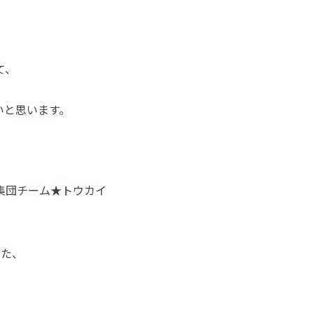
て、
いと思います。
集団チーム★トウカイ
った、