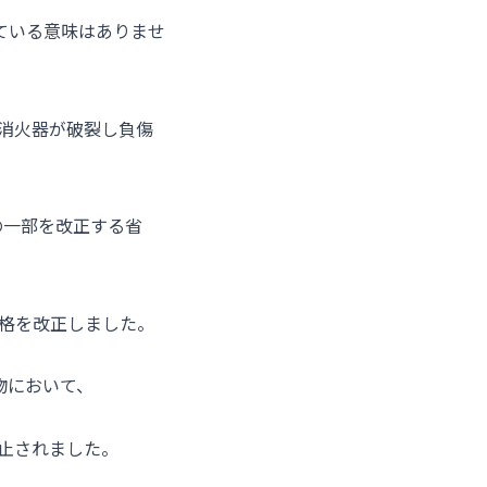
ている意味はありませ
た消火器が破裂し負傷
の一部を改正する省
規格を改正しました。
物において、
禁止されました。