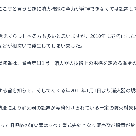
ここぞと言うときに消火機能の全力が発揮できなくては設置し
覚えてらっしゃる方も多いと思いますが、2010年に老朽化し
などが相次いで発生してしまいました。
総務省は、省令第111号「消火器の技術上の規格を定める省令
る旨を知らせ、そしてあくる年2011年1月1日より消火器の
防法により消火器の設置が義務付けられている一定の防火対象
日をもって旧規格の消火器はすべて型式失効となり販売及び設置が