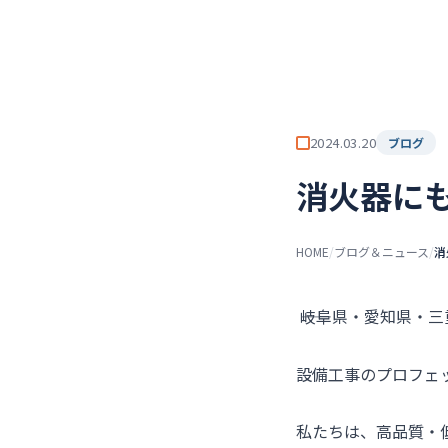
チーム★トウカイセツビ
ト
2024.03.20
ブログ
消火器に
HOME
/
ブログ＆ニュース
/
消
――岐阜県・愛知県・
設備工事のプロフェ
私たちは、高品質・低