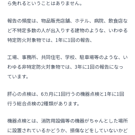
ら免れるということはありません。
- HOME
報告の頻度は、物品販売店舗、ホテル、病院、飲食店な
- トウカイセツビについて
ど不特定多数の人が出入りする建物のような、いわゆる
- トウカイセツビが選ばれる理由
特定防火対象物では、1年に1回の報告、
- 介護施設事業者様
工場、事務所、共同住宅、学校、駐車場等のような、い
- 不動産管理会社様・アパートマンションオーナー様
わゆる非特定防火対象物では、3年に1回の報告になっ
- 工事業者様
ています。
- お客様の声
肝心の点検は、6カ月に1回行うの機器点検と1年に1回
- 施工事例
行う総合点検の2種類があります。
- ブログ＆ニュース
- 会社概要
機器点検とは、消防用設備等の機器がちゃんとした場所
- お問い合わせ
に設置されているかどうか、損傷などをしていないかど