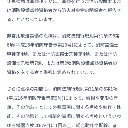
守点検届は点検後すぐに、点検を行った消防設備士また
- お問い合わせ
は消防設備点検資格者から防火対象物の関係者へ報告す
ることとなっています。
非常用放送設備の点検は、消防法施行規則第31条の6第
6項(平成16年消防庁告示第10号)によって、消防設備士
甲種第4類、または消防設備士乙種第4類、または消防
設備士乙種第7類、または第2種消防設備点検資格者の
資格を有する者と厳密に定められています。
さらに点検の期間も、消防法施行規則第31条の6第1項
(平成16年消防庁告示第9号)によって、破損や変形の有
無、その他おもとして外観事項に関する点検や動作・性
能、その他思として機能的事項に関する点検といういわ
ゆる機器点検は6か月に1回以上、総合動作や配線、音