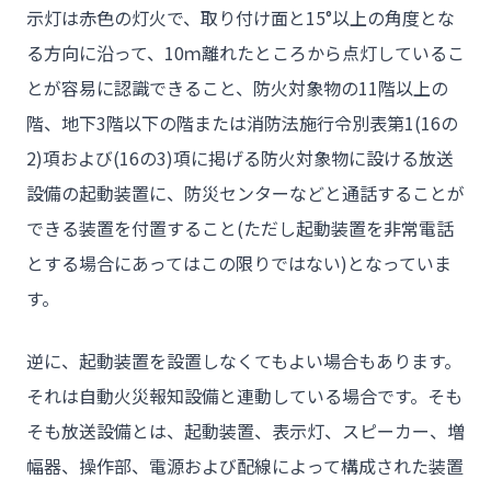
示灯は赤色の灯火で、取り付け面と15°以上の角度とな
る方向に沿って、10ｍ離れたところから点灯しているこ
とが容易に認識できること、防火対象物の11階以上の
階、地下3階以下の階または消防法施行令別表第1(16の
2)項および(16の3)項に掲げる防火対象物に設ける放送
設備の起動装置に、防災センターなどと通話することが
できる装置を付置すること(ただし起動装置を非常電話
とする場合にあってはこの限りではない)となっていま
す。
逆に、起動装置を設置しなくてもよい場合もあります。
それは自動火災報知設備と連動している場合です。そも
そも放送設備とは、起動装置、表示灯、スピーカー、増
幅器、操作部、電源および配線によって構成された装置
チーム★トウカイセツビ