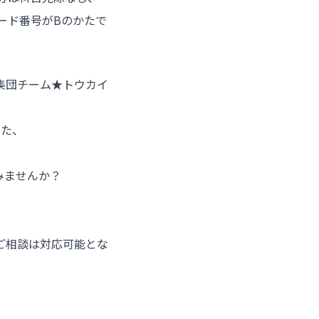
ード番号がBのかたで
集団チーム★トウカイ
った、
みませんか？
ご相談は対応可能とな