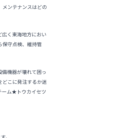
、メンテナンスはどの
ど広く東海地方におい
ら保守点検、維持管
設備機器が壊れて困っ
をどこに発注するか迷
チーム★トウカイセツ
ます。