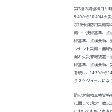
第2種の講習科目と時
9:40から10:40は
び特殊消防用設備等の点
備……技術基準、点検
術基準、点検要領、途
ンセント設備・無線通
漏れ火災警報装置・
術基準、点検要領、第
を続け、14:30から
うスケジュールにな
防火対象物点検資格
に関して規定年数以
においても修了考査