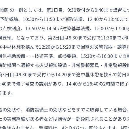
間割の一例としては、第1日目、9:30受付から9:40まで講習
火災予防概論、10:50から11:50まで消防法規、12:40から13:4
検制度、13:50から14:50が建築基準法規、15:00から17:
要領、となっており、第2日目は9:30まで受付で11:30まで
中昼休憩を挟んで12:20から15:20まで漏電火災警報器・誘
信補助設備……技術基準、点検要領、15:30から16:30まで
消防機関へ通報する火災報知設備・非常警報器具・非常警報設
3日目は9:30まで受付から14:20まで途中昼休憩を挟んで前
14:40まで修了考査の説明があり、14:40から16:40の2時間で
ります。
者の免状や、消防設備士の免状などをすでに取得している場合
上の実務経験がある者などは講習が一部免除されることがあり
は免除されません。受講料は、AとBの2つに区分されます。A