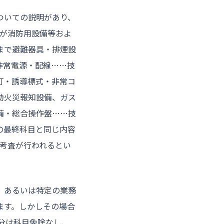
についての説明があり、
0までが消防用設備等およ
00まで避難器具・排煙設
が非常電源・配線……技
導灯・誘導標式・非常コ
自動火災報知設備、ガス
備・総合操作盤……技
日の最終科目と同じ内容
修了考査が行われるとい
、あるいは特定の業務
ます。しかしその場合
区分は科目免除なし、