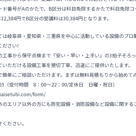
ード番号がAのかたで、B区分は科目免除するかたで科目免除コ
32,384円でB区分の受講料は30.384円となります。
ては岐阜県・愛知県・三重県を中心に活動している設備のプロ
ください!
の工事から保守点検まで『安い・早い・上手い』の3拍子そろ
ていただける設備工事を懇切丁寧、迅速にご提供いたします。
で簡単にご相談いただけます。まずは無料見積もりから始めて
2205（受付時間 8：00～22：00/定休日 日曜・祝日）
isetubi.com/form/
外のエリア以外の方にも防犯設備・消防設備など設備に関する
せください。