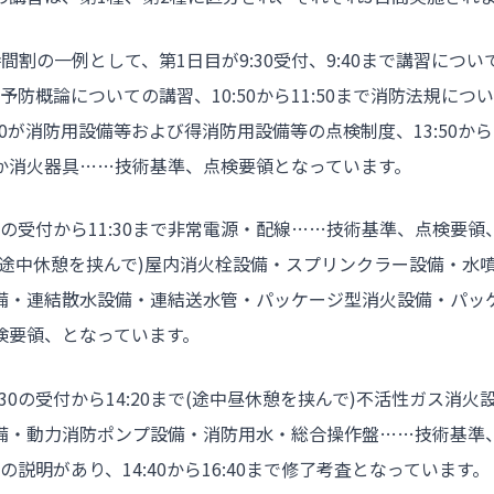
間割の一例として、第1日目が9:30受付、9:40まで講習について
災予防概論についての講習、10:50から11:50まで消防法規に
3:40が消防用設備等および得消防用設備等の点検制度、13:50から
:00か消火器具……技術基準、点検要領となっています。
30の受付から11:30まで非常電源・配線……技術基準、点検要
30まで(途中休憩を挟んで)屋内消火栓設備・スプリンクラー設備・
備・連結散水設備・連結送水管・パッケージ型消火設備・パッ
検要領、となっています。
:30の受付から14:20まで(途中昼休憩を挟んで)不活性ガス消
・動力消防ポンプ設備・消防用水・総合操作盤……技術基準、点
査の説明があり、14:40から16:40まで修了考査となっています。