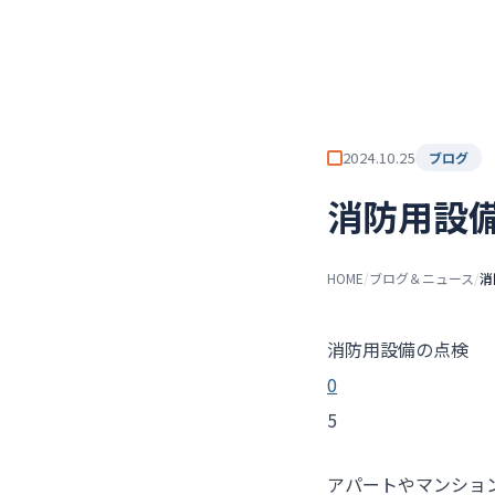
チーム★トウカイセツビ
ト
2024.10.25
ブログ
消防用設備
HOME
/
ブログ＆ニュース
/
消
消防用設備の点検
0
5
アパートやマンショ