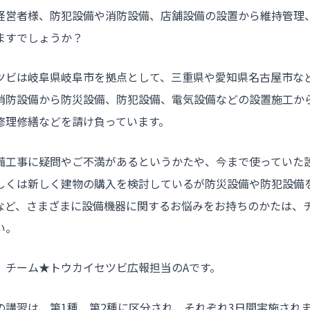
経営者様、防犯設備や消防設備、店舗設備の設置から維持管理
ますでしょうか？
ツビは岐阜県岐阜市を拠点として、三重県や愛知県名古屋市な
消防設備から防災設備、防犯設備、電気設備などの設置施工か
修理修繕などを請け負っています。
備工事に疑問やご不満があるというかたや、今まで使っていた
しくは新しく建物の購入を検討しているが防災設備や防犯設備
など、さまざまに設備機器に関するお悩みをお持ちのかたは、
い。
。チーム★トウカイセツビ広報担当のAです。
の講習は、第1種、第2種に区分され、それぞれ3日間実施され