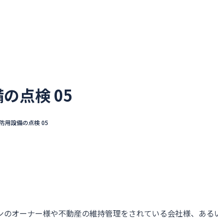
ウカイセツビについて
選ばれる理由
不動産管理会社
の点検 05
防用設備の点検 05
ンのオーナー様や不動産の維持管理をされている会社様、ある