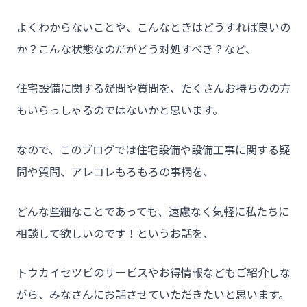
- トウカイセツビについて
よくわからないことや、こんなときはどうすれば良いの
- トウカイセツビが選ばれる理由
か？こんな状態なのだがどう対処すべき？など、
- 介護施設事業者様
住宅設備に関する疑問や質問を、たくさんお持ちのの方
- 不動産管理会社様・アパートマンションオーナー様
もいらっしゃるのではないかと思います。
- 工事業者様
- お客様の声
なので、このブログでは住宅設備や設備工事に関する疑
問や質問、アレコレもろもろの事柄を、
- 施工事例
- ブログ＆ニュース
どんな些細なことであっても、遠慮なく気軽に私たちに
- 会社概要
相談して欲しいのです！というお話を、
- お問い合わせ
トウカイセツビのサービスやお得情報などもご紹介しな
がら、みなさんにお話させていただきたいと思います。