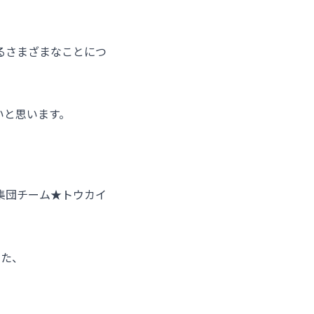
るさまざまなことにつ
いと思います。
集団チーム★トウカイ
った、