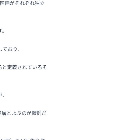
各区画がそれぞれ独立
す。
しており、
ると定義されているそ
が、
高層とよぶのが慣例だ