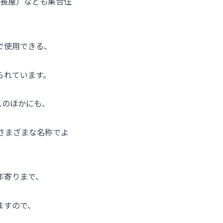
（長屋）なども集合住
で使用できる、
られています。
スのほかにも、
さまざまな名称でよ
年寄りまで、
ますので、