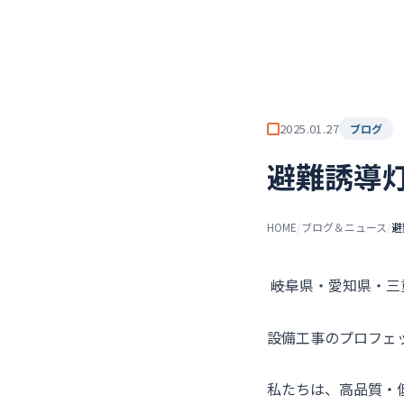
チーム★トウカイセツビ
ト
2025.01.27
ブログ
避難誘導
HOME
/
ブログ＆ニュース
/
避
――岐阜県・愛知県・
設備工事のプロフェ
私たちは、高品質・低