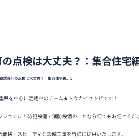
ウカイセツビについて
選ばれる理由
不動産管理会社
灯の点検は大丈夫？：集合住宅編
難誘導灯の点検は大丈夫？：集合住宅編。1
三重県を中心に活躍中のチーム★トウカイセツビです！
ッショナル！防犯設備・消防設備のことなら何でもお任せくだ
価格・スピーディな設備工事を皆様に提供いたします。――