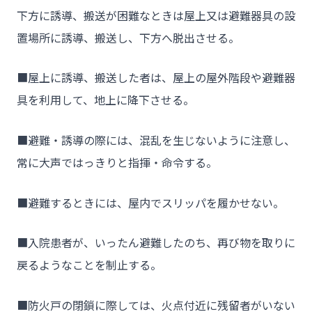
チーム★トウカイセツビ
下方に誘導、搬送が困難なときは屋上又は避難器具の設
置場所に誘導、搬送し、下方へ脱出させる。
- HOME
■屋上に誘導、搬送した者は、屋上の屋外階段や避難器
- トウカイセツビについて
具を利用して、地上に降下させる。
- トウカイセツビが選ばれる理由
■避難・誘導の際には、混乱を生じないように注意し、
- 介護施設事業者様
常に大声ではっきりと指揮・命令する。
- 不動産管理会社様・アパートマンションオーナー様
■避難するときには、屋内でスリッパを履かせない。
- 工事業者様
- お客様の声
■入院患者が、いったん避難したのち、再び物を取りに
- 施工事例
戻るようなことを制止する。
- ブログ＆ニュース
■防火戸の閉鎖に際しては、火点付近に残留者がいない