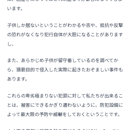
います。
- HOME
子供しか居ないということがわかるや否や、抵抗や反撃
の恐れがなくなり犯行自体が大胆になることがあります
- トウカイセツビについて
し、
- トウカイセツビが選ばれる理由
- 介護施設事業者様
また、あらかじめ子供が留守番しているのを調べてか
- 不動産管理会社様・アパートマンションオーナー様
ら、猥褻目的で侵入した実際に起きたおぞましい事件も
あります。
- 工事業者様
- お客様の声
これらの卑劣極まりない犯罪に対して私たちが出来るこ
- 施工事例
とは、被害にできるかぎり遭わないように、防犯設備に
- ブログ＆ニュース
よって最大限の予防や威嚇をしておくということです。
- 会社概要