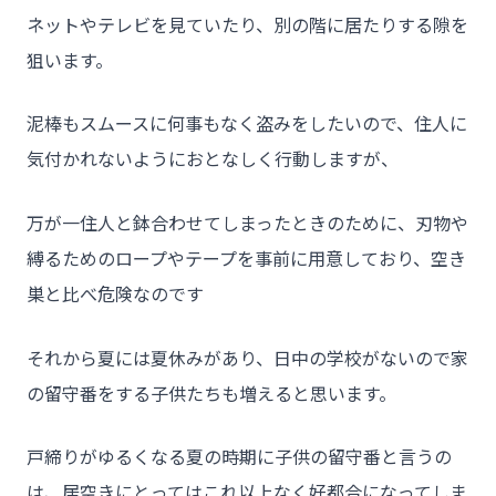
ネットやテレビを見ていたり、別の階に居たりする隙を
狙います。
泥棒もスムースに何事もなく盗みをしたいので、住人に
気付かれないようにおとなしく行動しますが、
万が一住人と鉢合わせてしまったときのために、刃物や
縛るためのロープやテープを事前に用意しており、空き
巣と比べ危険なのです
それから夏には夏休みがあり、日中の学校がないので家
の留守番をする子供たちも増えると思います。
戸締りがゆるくなる夏の時期に子供の留守番と言うの
チーム★トウカイセツビ
は、居空きにとってはこれ以上なく好都合になってしま