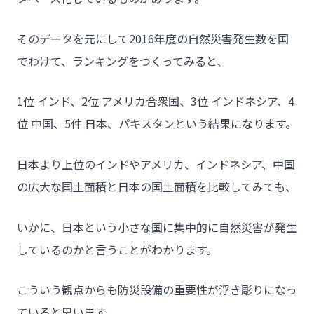
- お客様の声
そのデータを元にして2016年度の自然災害発生数を国
- 施工事例
でわけて、ランキングをつくってみると、
- ブログ＆ニュース
1位 インド、2位 アメリカ合衆国、3位 インドネシア、4
- 会社概要
位 中国、5件 日本、パキスタンという結果になります。
- お問い合わせ
日本より上位のインドやアメリカ、インドネシア、中国
の広大な国土面積と日本の国土面積を比較してみても、
いかに、日本という小さな国に集中的に自然災害が発生
しているのかと言うことがわかります。
こういう観点からも防災設備の重要性が浮き彫りになっ
ていると思います。