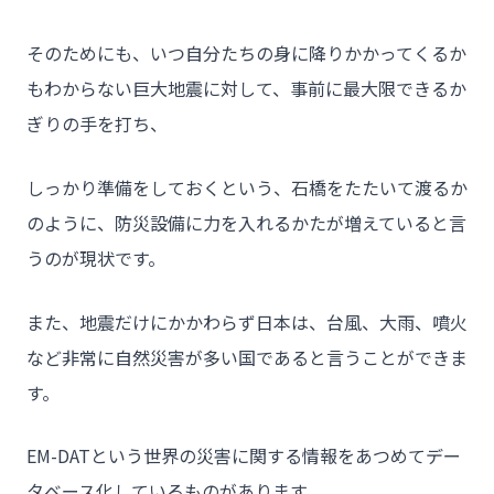
そのためにも、いつ自分たちの身に降りかかってくるか
もわからない巨大地震に対して、事前に最大限できるか
ぎりの手を打ち、
チーム★トウカイセツビ
しっかり準備をしておくという、石橋をたたいて渡るか
のように、防災設備に力を入れるかたが増えていると言
うのが現状です。
- HOME
また、地震だけにかかわらず日本は、台風、大雨、噴火
- トウカイセツビについて
など非常に自然災害が多い国であると言うことができま
- トウカイセツビが選ばれる理由
す。
- 介護施設事業者様
- 不動産管理会社様・アパートマンションオーナー様
EM-DATという世界の災害に関する情報をあつめてデー
タベース化しているものがあります。
- 工事業者様