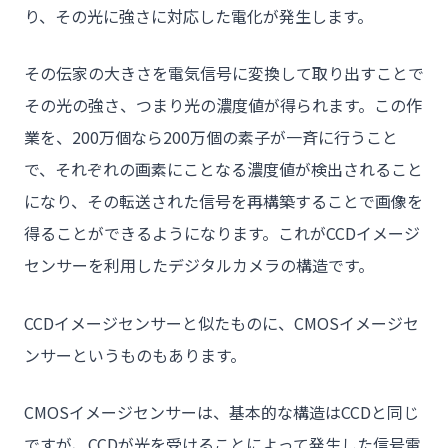
り、その光に強さに対応した電化が発生します。
- HOME
その伝家の大きさを電気信号に変換して取り出すことで
- トウカイセツビについて
その光の強さ、つまり光の濃度値が得られます。この作
- トウカイセツビが選ばれる理由
業を、200万個なら200万個の素子が一斉に行うこと
で、それぞれの画素にことなる濃度値が検出されること
- 介護施設事業者様
になり、その転送された信号を再構築することで画像を
- 不動産管理会社様・アパートマンションオーナー様
得ることができるようになります。これがCCDイメージ
- 工事業者様
センサーを利用したデジタルカメラの構造です。
- お客様の声
CCDイメージセンサーと似たものに、CMOSイメージセ
- 施工事例
ンサーというものもあります。
- ブログ＆ニュース
- 会社概要
CMOSイメージセンサーは、基本的な構造はCCDと同じ
- お問い合わせ
ですが、CCDが光を受けることによって発生した信号電