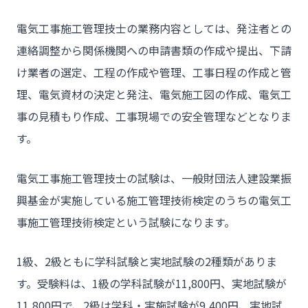
チーム★トウカイセツビ
電気工事施工管理技士の業務内容としては、発注者との
連絡調整から関係機関への申請書類の作成や提出、下請
- HOME
け業者の選定、工程の作成や管理、工事日程の作成と管
- トウカイセツビについて
理、電気資材の決定と発注、電気施工図の作成、電気工
事の見積もり作成、工事現場での安全管理などとなりま
- トウカイセツビが選ばれる理由
す。
- 介護施設事業者様
- 不動産管理会社様・アパートマンションオーナー様
電気工事施工管理技士の試験は、一般財団法人建設業振
- 工事業者様
興基金が実施している施工管理技術検定のうちの電気工
事施工管理技術検定という試験になります。
- お客様の声
- 施工事例
1級、2級ともに学科試験と実地試験の2種類がありま
- ブログ＆ニュース
す。受験料は、1級の学科試験が11,800円、実地試験が
11,800円で、2級は学科・実施試験が9,400円、実地試
- 会社概要