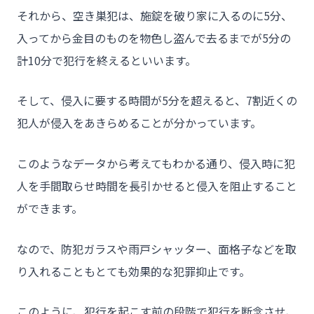
それから、空き巣犯は、施錠を破り家に入るのに5分、
入ってから金目のものを物色し盗んで去るまでが5分の
計10分で犯行を終えるといいます。
そして、侵入に要する時間が5分を超えると、7割近くの
犯人が侵入をあきらめることが分かっています。
チーム★トウカイセツビ
このようなデータから考えてもわかる通り、侵入時に犯
人を手間取らせ時間を長引かせると侵入を阻止すること
ができます。
- HOME
なので、防犯ガラスや雨戸シャッター、面格子などを取
- トウカイセツビについて
り入れることもとても効果的な犯罪抑止です。
- トウカイセツビが選ばれる理由
このように、犯行を起こす前の段階で犯行を断念させ、