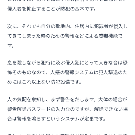
- 介護施設事業者様
侵入者を抑止することが防犯の基本です。
- 不動産管理会社様・アパートマンションオーナー様
- 工事業者様
次に、それでも自分の敷地内、住居内に犯罪者が侵入し
- お客様の声
てきてしまった時のための警報などによる威嚇機能で
す。
- 施工事例
- ブログ＆ニュース
息を殺しながら犯行に及ぶ侵入犯にとって大きな音は恐
- 会社概要
怖そのものなので、人感の警報システムは犯人撃退のた
めにはこれ以上ない防犯設備です。
- お問い合わせ
人の気配を察知し、まず警告をだします。大体の場合が
警告解除パスワードの入力なのですが、解除できない場
合は警報を鳴らすというシステムが定番です。