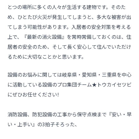
とつの場所に多くの人々が生活する建物です。そのた
め、ひとたび火災が発生してしまうと、多大な被害が出
てしまう可能性があります。入居者の安全対策を考える
上で、『最新の消火設備』を常時常備しておくのは、住
チーム★トウカイセツビ
居者の安全のため、そして長く安心して住んでいただけ
るために大切なことかと思います。
- HOME
設備のお悩みに関しては岐阜県・愛知県・三重県を中心
に活動している設備のプロ集団チーム★トウカイセツビ
- トウカイセツビについて
にぜひお任せください!

- トウカイセツビが選ばれる理由
- 介護施設事業者様
消防設備、防犯設備の工事から保守点検まで『安い・早
- 不動産管理会社様・アパートマンションオーナー様
い・上手い』の3拍子そろった、

- 工事業者様