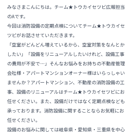
みなさまこんにちは。チーム★トウカイセツビ広報担当
のAです。
今回は消防設備の定期点検についてチーム★トウカイセ
チーム★トウカイセツビ
ツビがお話させていただきます。
「空室がどんどん増えているから、空室対策をなんとか
したい」「設備をリニューアルしたいけれど、設備工事
- HOME
の費用が不安で…」そんなお悩みをお持ちの不動産管理
- トウカイセツビについて
会社様・アパートマンションオーナー様はいらっしゃい
ませんか？アパートマンション、不動産の消防設備の工
- トウカイセツビが選ばれる理由
事、設備のリニューアルはチーム★トウカイセツビにお
- 介護施設事業者様
任せください。また、設備だけではなく定期点検なども
- 不動産管理会社様・アパートマンションオーナー様
承っております。消防設備に関することならお気軽にお
- 工事業者様
任せください。
- お客様の声
設備のお悩みに関しては岐阜県・愛知県・三重県を中心