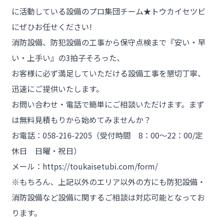
に活動している設備のプロ集団チーム★トウカイセツビ
- 施工事例
にぜひお任せください!
- ブログ＆ニュース
消防設備、防犯設備の工事から保守点検まで『安い・早
- 会社概要
い・上手い』の3拍子そろった、
- お問い合わせ
お客様に必ず満足していただける設備工事を懇切丁寧、
迅速にご提供いたします。
お問い合わせ・電話で簡単にご相談いただけます。まず
は無料見積もりから始めてみませんか？
お電話：058-216-2205（受付時間 8：00～22：00/定
休日 日曜・祝日）
メール：https://toukaisetubi.com/form/
※もちろん、上記以外のエリア以外の方にも防犯設備・
消防設備など設備に関するご相談は対応可能となってお
ります。