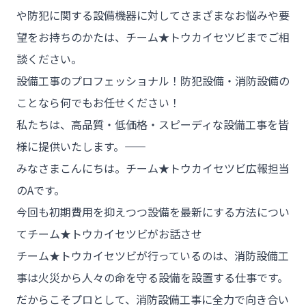
や防犯に関する設備機器に対してさまざまなお悩みや要
望をお持ちのかたは、チーム★トウカイセツビまでご相
談ください。
設備工事のプロフェッショナル！防犯設備・消防設備の
ことなら何でもお任せください！
私たちは、高品質・低価格・スピーディな設備工事を皆
様に提供いたします。――
みなさまこんにちは。チーム★トウカイセツビ広報担当
のAです。
今回も初期費用を抑えつつ設備を最新にする方法につい
てチーム★トウカイセツビがお話させ
チーム★トウカイセツビ
チーム★トウカイセツビが行っているのは、消防設備工
事は火災から人々の命を守る設備を設置する仕事です。
だからこそプロとして、消防設備工事に全力で向き合い
- HOME