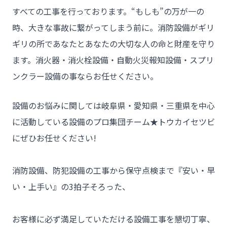
すべての工事を行っております。“もしも”の万が一の
- トウカイセツビについて
時、大きな事故に繋がってしまう前に。消防設備がギリ
- トウカイセツビが選ばれる理由
ギリの所であなたとあなたの大切な人の命と財産を守り
- 介護施設事業者様
ます。消火器・消火栓設備・自動火災報知設備・スプリ
ンクラー設備の事ならお任せください。
- 不動産管理会社様・アパートマンションオーナー様
- 工事業者様
設備のお悩みに関しては岐阜県・愛知県・三重県を中心
- お客様の声
に活動している設備のプロ集団チーム★トウカイセツビ
- 施工事例
にぜひお任せください!

- ブログ＆ニュース
消防設備、防犯設備の工事から保守点検まで『安い・早
- 会社概要
い・上手い』の3拍子そろった、

- お問い合わせ
お客様に必ず満足していただける設備工事を懇切丁寧、