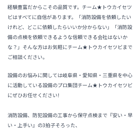
- HOME
経験豊富だからこその品質です。チーム★トウカイセツ
- トウカイセツビについて
ビはすべてに自信があります。「消防設備を依頼したい
けれど、どこに依頼したらいいか分からない」「消防設
- トウカイセツビが選ばれる理由
備の点検を依頼できるような信頼できる会社はないか
- 介護施設事業者様
な？」そんな方はお気軽にチーム★トウカイセツビまで
- 不動産管理会社様・アパートマンションオーナー様
ご相談ください。
- 工事業者様
設備のお悩みに関しては岐阜県・愛知県・三重県を中心
- お客様の声
に活動している設備のプロ集団チーム★トウカイセツビ
- 施工事例
にぜひお任せください!

- ブログ＆ニュース
- 会社概要
消防設備、防犯設備の工事から保守点検まで『安い・早
い・上手い』の3拍子そろった、

- お問い合わせ