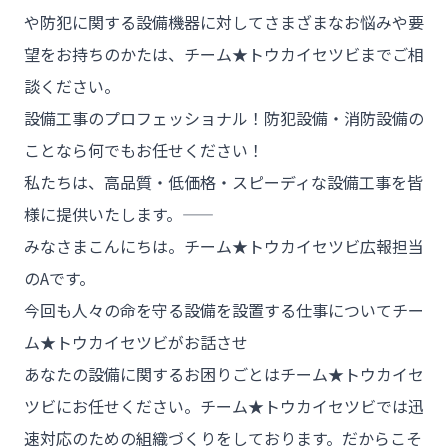
や防犯に関する設備機器に対してさまざまなお悩みや要
望をお持ちのかたは、チーム★トウカイセツビまでご相
談ください。
設備工事のプロフェッショナル！防犯設備・消防設備の
ことなら何でもお任せください！
私たちは、高品質・低価格・スピーディな設備工事を皆
様に提供いたします。――
みなさまこんにちは。チーム★トウカイセツビ広報担当
のAです。
今回も人々の命を守る設備を設置する仕事についてチー
ム★トウカイセツビがお話させ
チーム★トウカイセツビ
あなたの設備に関するお困りごとはチーム★トウカイセ
ツビにお任せください。チーム★トウカイセツビでは迅
速対応のための組織づくりをしております。だからこそ
- HOME