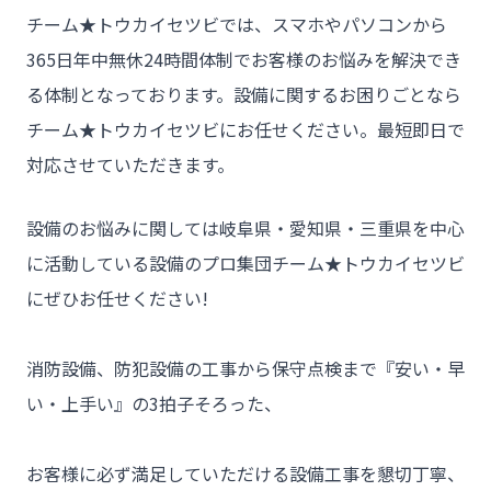
チーム★トウカイセツビでは、スマホやパソコンから
- トウカイセツビについて
365日年中無休24時間体制でお客様のお悩みを解決でき
- トウカイセツビが選ばれる理由
る体制となっております。設備に関するお困りごとなら
- 介護施設事業者様
チーム★トウカイセツビにお任せください。最短即日で
対応させていただきます。
- 不動産管理会社様・アパートマンションオーナー様
- 工事業者様
設備のお悩みに関しては岐阜県・愛知県・三重県を中心
- お客様の声
に活動している設備のプロ集団チーム★トウカイセツビ
- 施工事例
にぜひお任せください!

- ブログ＆ニュース
消防設備、防犯設備の工事から保守点検まで『安い・早
- 会社概要
い・上手い』の3拍子そろった、

- お問い合わせ
お客様に必ず満足していただける設備工事を懇切丁寧、