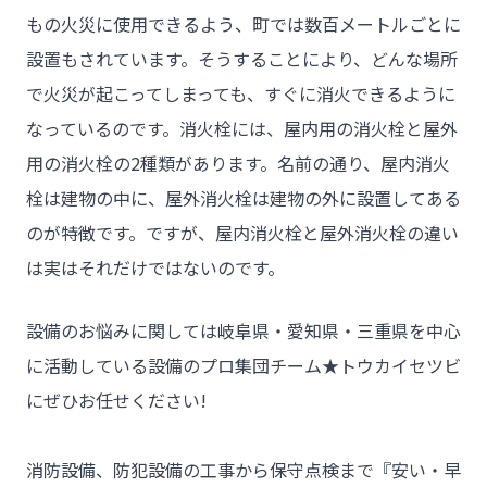
もの火災に使用できるよう、町では数百メートルごとに
設置もされています。そうすることにより、どんな場所
で火災が起こってしまっても、すぐに消火できるように
なっているのです。消火栓には、屋内用の消火栓と屋外
用の消火栓の2種類があります。名前の通り、屋内消火
チーム★トウカイセツビ
栓は建物の中に、屋外消火栓は建物の外に設置してある
のが特徴です。ですが、屋内消火栓と屋外消火栓の違い
は実はそれだけではないのです。
- HOME
設備のお悩みに関しては岐阜県・愛知県・三重県を中心
- トウカイセツビについて
に活動している設備のプロ集団チーム★トウカイセツビ
- トウカイセツビが選ばれる理由
にぜひお任せください!

- 介護施設事業者様
- 不動産管理会社様・アパートマンションオーナー様
消防設備、防犯設備の工事から保守点検まで『安い・早