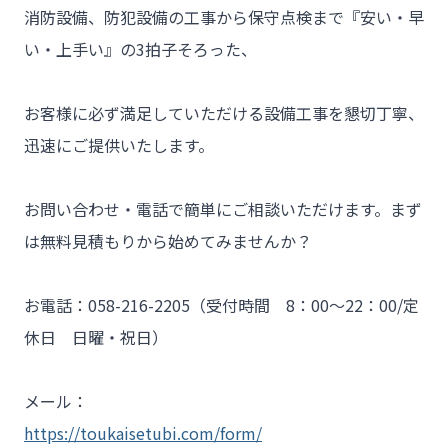
消防設備、防犯設備の工事から保守点検まで『安い・早
- 工事業者様
い・上手い』の3拍子そろった、

- お客様の声
- 施工事例
お客様に必ず満足していただける設備工事を懇切丁寧、
迅速にご提供いたします。

- ブログ＆ニュース
- 会社概要
お問い合わせ・電話で簡単にご相談いただけます。まず
- お問い合わせ
は無料見積もりから始めてみませんか？

お電話：058-216-2205（受付時間　8：00～22：00/定
休日　日曜・祝日）

メール：
https://toukaisetubi.com/form/