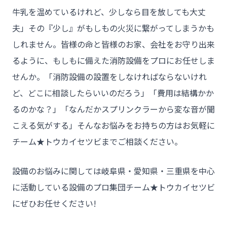
牛乳を温めているけれど、少しなら目を放しても大丈
夫」その『少し』がもしもの火災に繋がってしまうかも
しれません。皆様の命と皆様のお家、会社をお守り出来
るように、もしもに備えた消防設備をプロにお任せしま
せんか。「消防設備の設置をしなければならないけれ
ど、どこに相談したらいいのだろう」「費用は結構かか
チーム★トウカイセツビ
るのかな？」「なんだかスプリンクラーから変な音が聞
こえる気がする」そんなお悩みをお持ちの方はお気軽に
チーム★トウカイセツビまでご相談ください。
- HOME
- トウカイセツビについて
設備のお悩みに関しては岐阜県・愛知県・三重県を中心
- トウカイセツビが選ばれる理由
に活動している設備のプロ集団チーム★トウカイセツビ
にぜひお任せください!

- 介護施設事業者様
- 不動産管理会社様・アパートマンションオーナー様