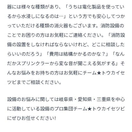
器には様々な種類があり、「うちは電化製品を使ってい
るから水浸しになるのは…」という方でも安心してつか
っていただける種類の消火器もございます。消防設備の
ことでお困りの方はお気軽にご連絡ください。「消防設
備の設置をしなければならないけれど、どこに相談した
らいいのだろう」「費用は結構かかるのかな？」「なん
チーム★トウカイセツビ
だかスプリンクラーから変な音が聞こえる気がする」そ
んなお悩みをお持ちの方はお気軽にチーム★トウカイセ
ツビまでご相談ください。
- HOME
- トウカイセツビについて
設備のお悩みに関しては岐阜県・愛知県・三重県を中心
- トウカイセツビが選ばれる理由
に活動している設備のプロ集団チーム★トウカイセツビ
にぜひお任せください!

- 介護施設事業者様
- 不動産管理会社様・アパートマンションオーナー様