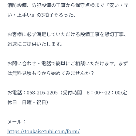
消防設備、防犯設備の工事から保守点検まで『安い・早
- 工事業者様
い・上手い』の3拍子そろった、

- お客様の声
- 施工事例
お客様に必ず満足していただける設備工事を懇切丁寧、
迅速にご提供いたします。

- ブログ＆ニュース
- 会社概要
お問い合わせ・電話で簡単にご相談いただけます。まず
- お問い合わせ
は無料見積もりから始めてみませんか？

お電話：058-216-2205（受付時間　8：00～22：00/定
休日　日曜・祝日）

メール：
https://toukaisetubi.com/form/