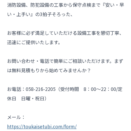
消防設備、防犯設備の工事から保守点検まで『安い・早
- 工事業者様
い・上手い』の3拍子そろった、

- お客様の声
- 施工事例
お客様に必ず満足していただける設備工事を懇切丁寧、
迅速にご提供いたします。

- ブログ＆ニュース
- 会社概要
お問い合わせ・電話で簡単にご相談いただけます。まず
- お問い合わせ
は無料見積もりから始めてみませんか？

お電話：058-216-2205（受付時間　8：00～22：00/定
休日　日曜・祝日）

メール：
https://toukaisetubi.com/form/