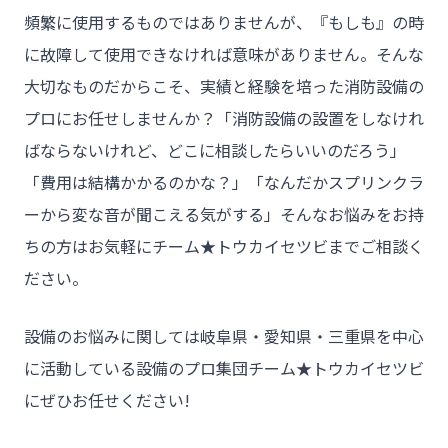
頻繁に使用するものではありませんが、『もしも』の時
に故障して使用できなければ意味がありません。そんな
大切なものだからこそ、実績と経験を培った消防設備の
プロにお任せしませんか？「消防設備の設置をしなけれ
ばならないけれど、どこに相談したらいいのだろう」
「費用は結構かかるのかな？」「なんだかスプリンクラ
チーム★トウカイセツビ
ーから変な音が聞こえる気がする」そんなお悩みをお持
ちの方はお気軽にチーム★トウカイセツビまでご相談く
ださい。
- HOME
- トウカイセツビについて
設備のお悩みに関しては岐阜県・愛知県・三重県を中心
- トウカイセツビが選ばれる理由
に活動している設備のプロ集団チーム★トウカイセツビ
にぜひお任せください!

- 介護施設事業者様
- 不動産管理会社様・アパートマンションオーナー様