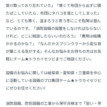
受け取っており忘れていた」「寒くて布団から出ずに寝
たばこしていたら、布団にタバコを落としてしまった」
など、とても寒く、温まろうと思う冬にこそ危険は潜ん
でいるのです。「消防設備の設置をしなければならない
けれど、どこに相談したらいいのだろう」「費用は結構
チーム★トウカイセツビ
かかるのかな？」「なんだかスプリンクラーから変な音
が聞こえる気がする」そんなお悩みをお持ちの方はお気
軽にチーム★トウカイセツビまでご相談ください。
- HOME
設備のお悩みに関しては岐阜県・愛知県・三重県を中心
- トウカイセツビについて
に活動している設備のプロ集団チーム★トウカイセツビ
- トウカイセツビが選ばれる理由
にぜひお任せください!

- 介護施設事業者様
- 不動産管理会社様・アパートマンションオーナー様
消防設備、防犯設備の工事から保守点検まで『安い・早