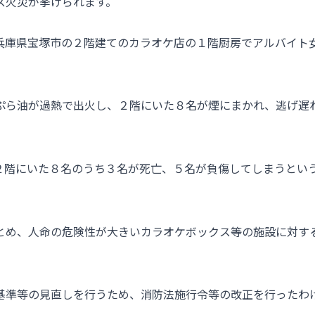
ス火災が挙げられます。
に、兵庫県宝塚市の２階建てのカラオケ店の１階厨房でアルバイト
ぷら油が過熱で出火し、２階にいた８名が煙にまかれ、逃げ遅
２階にいた８名のうち３名が死亡、５名が負傷してしまうとい
とめ、人命の危険性が大きいカラオケボックス等の施設に対す
基準等の見直しを行うため、消防法施行令等の改正を行ったわ