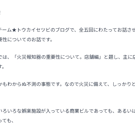
！
チーム★トウカイセツビのブログで、全五回にわたってお話さ
要性についてのお話です。
では、「火災報知器の重要性について。店舗編」と題し、主に
す。
かもわからぬ不測の事態です。なので火災に備えて、しっかり
いろいろな娯楽施設が入っている商業ビルであっても、あるい
っても、