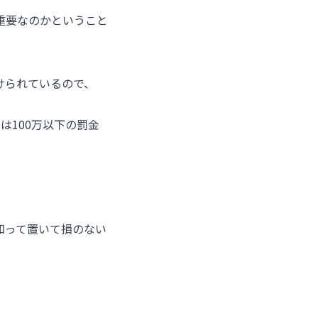
重要なのかということ
けられているので、
は100万以下の罰金
知って置いて損のない