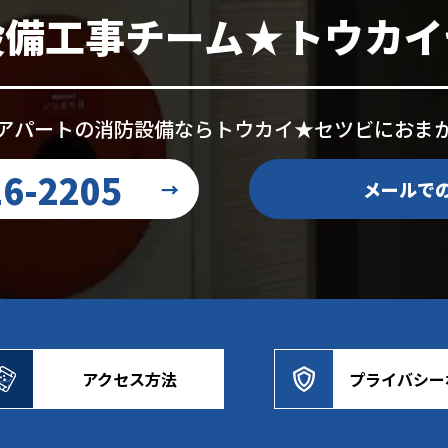
設備工事チーム★トウカイ
アパートの消防設備なら
トウカイ★セツビにおま
16-2205
→
メールで
アクセス方法
プライバシー