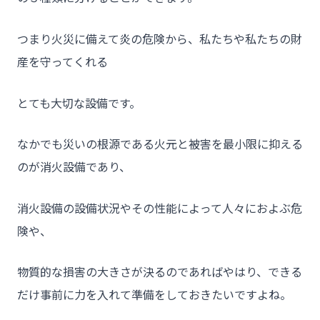
チーム★トウカイセツビ
つまり火災に備えて炎の危険から、私たちや私たちの財
産を守ってくれる
- HOME
とても大切な設備です。
- トウカイセツビについて
なかでも災いの根源である火元と被害を最小限に抑える
- トウカイセツビが選ばれる理由
のが消火設備であり、
- 介護施設事業者様
- 不動産管理会社様・アパートマンションオーナー様
消火設備の設備状況やその性能によって人々におよぶ危
険や、
- 工事業者様
- お客様の声
物質的な損害の大きさが決るのであればやはり、できる
- 施工事例
だけ事前に力を入れて準備をしておきたいですよね。
- ブログ＆ニュース