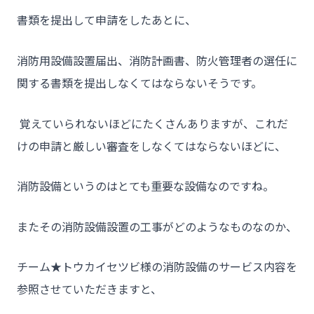
書類を提出して申請をしたあとに、
- トウカイセツビについて
- トウカイセツビが選ばれる理由
消防用設備設置届出、消防計画書、防火管理者の選任に
- 介護施設事業者様
関する書類を提出しなくてはならないそうです。
- 不動産管理会社様・アパートマンションオーナー様
覚えていられないほどにたくさんありますが、これだ
- 工事業者様
けの申請と厳しい審査をしなくてはならないほどに、
- お客様の声
消防設備というのはとても重要な設備なのですね。
- 施工事例
- ブログ＆ニュース
またその消防設備設置の工事がどのようなものなのか、
- 会社概要
チーム★トウカイセツビ様の消防設備のサービス内容を
- お問い合わせ
参照させていただきますと、