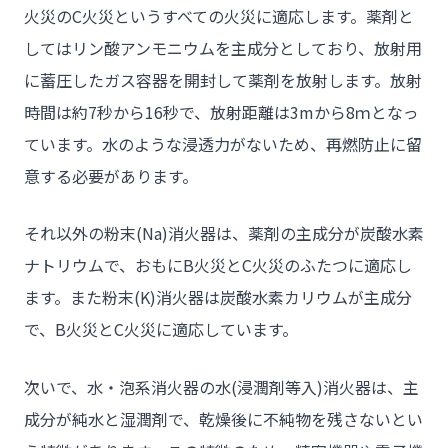
火災のC火災というすべての火災に適応します。薬剤と
してはリン酸アンモニウムを主成分としており、放射用
に蓄圧したガス容器を開封して薬剤を放射します。放射
チーム★トウカイセツビ
時間は約7秒から16秒で、放射距離は3mから8ｍとなっ
ています。水のような浸透力がないため、再燃防止に留
意する必要があります。
- HOME
- トウカイセツビについて
それ以外の粉末(Na)消火器は、薬剤の主成分が炭酸水素
ナトリウムで、おもにB火災とC火災のふたつに適応し
- トウカイセツビが選ばれる理由
ます。また粉末(K)消火器は炭酸水素カリウムが主成分
- 介護施設事業者様
で、B火災とC火災に適応しています。
- 不動産管理会社様・アパートマンションオーナー様
- 工事業者様
次いで、水・泡系消火器の水(浸潤剤等入)消火器は、主
成分が純水と湿潤剤で、乾燥後に不純物を残さないとい
- お客様の声