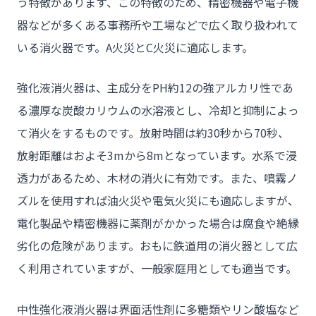
う特徴があります、この特徴のため、精密機器や電子機
- 施工事例
器などが多くある事務所や工場などで広く取り扱われて
- ブログ＆ニュース
いる消火器です。A火災とC火災に適応します。
- 会社概要
強化液消火器は、主成分をPH約12の強アルカリ性であ
- お問い合わせ
る濃厚な炭酸カリウムの水溶液とし、冷却と抑制によっ
て消火をするものです。放射時間は約30秒から70秒、
放射距離はおよそ3mから8mとなっています。水系で浸
透力があるため、木材の消火に有効です。また、噴霧ノ
ズルを使用すれば油火災や電気火災にも適応しますが、
電化製品や精密機器に薬剤がかかった場合は腐食や絶縁
劣化の危険があります。おもに鉄道用の消火器として広
く利用されていますが、一般家庭用としても適当です。
中性強化液消火器は界面活性剤に多糖類やリン酸塩など