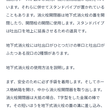
います。それらに併せてスタンドパイプが置かれている
こともあります。消火栓開閉器は地下式消火栓の蓋を開
閉したり、開閉栓の開閉に使用します。スタンドパイプ
は吐出口を地上に延長させるための道具です。
チーム★トウカイセツビ
地下式消火栓には吐出口がひとつだけの単口と吐出口が
ふたつある双口の2種類があります。
- HOME
地下式消火栓の使用方法を説明します。
- トウカイセツビについて
まず、安全のために必ず手袋を着用します。そしてホー
- トウカイセツビが選ばれる理由
ス格納箱を開け、中から消火栓開閉器を取り出します。
- 介護施設事業者様
消火栓開閉器は大抵の場合、T字型をした金属の棒で
- 不動産管理会社様・アパートマンションオーナー様
す。その短いほうを地下式消火栓の蓋の溝に差し込み、
- 工事業者様