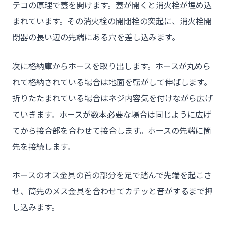
テコの原理で蓋を開けます。蓋が開くと消火栓が埋め込
- お客様の声
まれています。その消火栓の開閉栓の突起に、消火栓開
閉器の長い辺の先端にある穴を差し込みます。
- 施工事例
- ブログ＆ニュース
次に格納庫からホースを取り出します。ホースが丸めら
- 会社概要
れて格納されている場合は地面を転がして伸ばします。
- お問い合わせ
折りたたまれている場合はネジ内容気を付けながら広げ
ていきます。ホースが数本必要な場合は同じように広げ
てから接合部を合わせて接合します。ホースの先端に筒
先を接続します。
ホースのオス金具の首の部分を足で踏んで先端を起こさ
せ、筒先のメス金具を合わせてカチッと音がするまで押
し込みます。