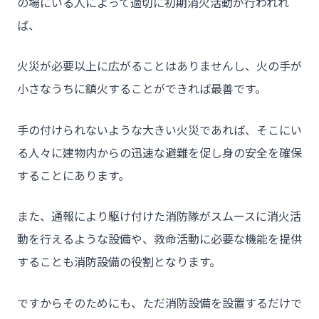
チーム★トウカイセツビ
の場にいる人によって適切に初期消火活動が行われれ
ば、
火災が必要以上に広がることはありませんし、火の手が
- HOME
小さなうちに鎮火することができれば最善です。
- トウカイセツビについて
- トウカイセツビが選ばれる理由
手の付けられないような大きい火災であれば、そこにい
る人々に建物内からの迅速な避難を促し身の安全を確保
- 介護施設事業者様
することにあります。
- 不動産管理会社様・アパートマンションオーナー様
- 工事業者様
また、通報により駆け付けた消防隊がスムースに消火活
- お客様の声
動を行えるような設備や、救命活動に必要な機能を提供
することも消防設備の役割となります。
- 施工事例
- ブログ＆ニュース
ですからそのためにも、ただ消防設備を設置するだけで
- 会社概要