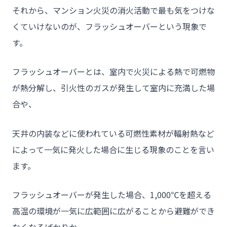
それから、マンション火災の消火活動で最も気をつけな
くていけないのが、フラッシュオーバーという現象で
チーム★トウカイセツビ
す。
フラッシュオーバーとは、室内で火災による熱で可燃物
- HOME
が熱分解し、引火性のガスが発生して室内に充満した場
合や、
- トウカイセツビについて
- トウカイセツビが選ばれる理由
天井の内装などに使われている可燃性素材が輻射熱など
- 介護施設事業者様
によって一気に発火した場合に生じる現象のことを言い
- 不動産管理会社様・アパートマンションオーナー様
ます。
- 工事業者様
フラッシュオーバーが発生した場合、1,000℃を超える
- お客様の声
高温の環境が一気に広範囲に広がることから避難ができ
- 施工事例