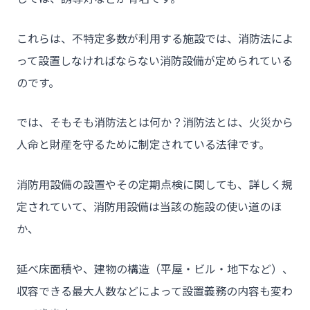
これらは、不特定多数が利用する施設では、消防法によ
って設置しなければならない消防設備が定められている
のです。
では、そもそも消防法とは何か？消防法とは、火災から
人命と財産を守るために制定されている法律です。
チーム★トウカイセツビ
消防用設備の設置やその定期点検に関しても、詳しく規
定されていて、消防用設備は当該の施設の使い道のほ
か、
- HOME
延べ床面積や、建物の構造（平屋・ビル・地下など）、
- トウカイセツビについて
収容できる最大人数などによって設置義務の内容も変わ
- トウカイセツビが選ばれる理由