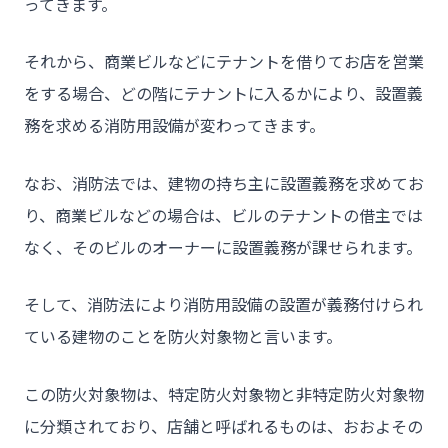
ってきます。
- 介護施設事業者様
- 不動産管理会社様・アパートマンションオーナー様
それから、商業ビルなどにテナントを借りてお店を営業
をする場合、どの階にテナントに入るかにより、設置義
- 工事業者様
務を求める消防用設備が変わってきます。
- お客様の声
- 施工事例
なお、消防法では、建物の持ち主に設置義務を求めてお
- ブログ＆ニュース
り、商業ビルなどの場合は、ビルのテナントの借主では
なく、そのビルのオーナーに設置義務が課せられます。
- 会社概要
- お問い合わせ
そして、消防法により消防用設備の設置が義務付けられ
ている建物のことを防火対象物と言います。
この防火対象物は、特定防火対象物と非特定防火対象物
に分類されており、店舗と呼ばれるものは、おおよその