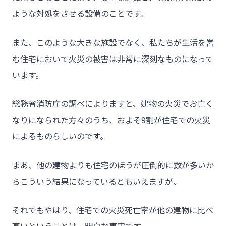
ような対処をさせる設備のことです。
- HOME
また、このような大きな施設でなく、私たちが生活を営
- トウカイセツビについて
む住宅において火災の被害は非常に深刻なものになって
- トウカイセツビが選ばれる理由
います。
- 介護施設事業者様
総務省消防庁の調べによりますと、建物の火災でお亡く
- 不動産管理会社様・アパートマンションオーナー様
なりになられた方々のうち、およそ9割が住宅での火災
- 工事業者様
によるものらしいのです。
- お客様の声
まあ、他の建物よりも住宅のほうが圧倒的に数が多いか
- 施工事例
らこういう結果になっているともいえますが、
- ブログ＆ニュース
- 会社概要
それでもやはり、住宅での火災死亡率が他の建物に比べ