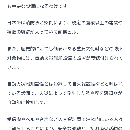
も重要な設備になるわけです。
日本では消防法と条例により、規定の面積以上の建物や
複数の店舗が入っている商業ビル、
また、歴史的にとても価値がある重要文化財などの防火
対象物には、自動火災報知設備の設置が義務付けられて
います。
自動火災報知設備とは短縮して自火報設備などと呼ばれ
ている設備で、火災によって発生した熱や煙を感知器が
自動的に検知して、
受信機やベルや音声などの音響装置で建物内にいる人々
チーム★トウカイセツビ
に知らせることにより、安全な避難と、初期消火活動の