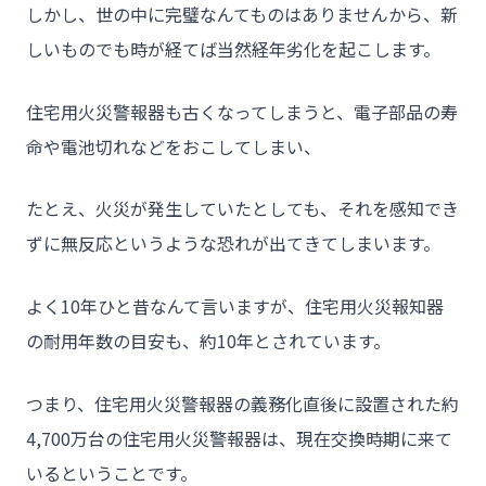
- トウカイセツビが選ばれる理由
しかし、世の中に完璧なんてものはありませんから、新
- 介護施設事業者様
しいものでも時が経てば当然経年劣化を起こします。
- 不動産管理会社様・アパートマンションオーナー様
住宅用火災警報器も古くなってしまうと、電子部品の寿
- 工事業者様
命や電池切れなどをおこしてしまい、
- お客様の声
たとえ、火災が発生していたとしても、それを感知でき
- 施工事例
ずに無反応というような恐れが出てきてしまいます。
- ブログ＆ニュース
- 会社概要
よく10年ひと昔なんて言いますが、住宅用火災報知器
- お問い合わせ
の耐用年数の目安も、約10年とされています。
つまり、住宅用火災警報器の義務化直後に設置された約
4,700万台の住宅用火災警報器は、現在交換時期に来て
いるということです。