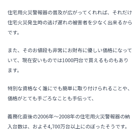
住宅用火災警報器の普及が広がってくれれば、それだけ
住宅火災発生時の逃げ遅れの被害者を少なく出来るから
です。
また、そのお値段も非常にお財布に優しい価格になって
いて、現在安いものでは1000円台で買えるものもあり
ます。
チーム★トウカイセツビ
特別な資格なく誰にでも簡単に取り付けられることや、
価格がとても手ごろなことも手伝って、
義務化直後の2006年～2008年の住宅用火災警報器の納
- HOME
入台数は、およそ4,700万台以上にのぼったそうです。
- トウカイセツビについて