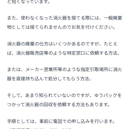
- 介護施設事業者様
と短くなっています。
- 不動産管理会社様・アパートマンションオーナー様
また、使わなくなった消火器を捨てる際には、一般廃棄
- 工事業者様
物としては捨てられませんのでお気を付けください。
- お客様の声
消火器の廃棄の仕方はいくつかあるのですが、たとえ
- 施工事例
ば、消火器販売店等のような特定窓口に依頼する方法、
- ブログ＆ニュース
- 会社概要
または、メーカー営業所等のような指定引取場所に消火
- お問い合わせ
器を直接持ち込んで処分してもらう方法、
そして、あまり知られていないのですが、ゆうパックを
つかって消火器の回収を依頼する方法もあります。
手順としては、事前に電話での申し込みを行います。