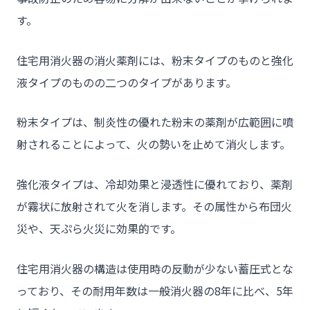
す。
住宅用消火器の消火薬剤には、粉末タイプのものと強化
液タイプのものの二つのタイプがあります。
粉末タイプは、制炎性の優れた粉末の薬剤が広範囲に噴
射されることによって、火の勢いを止めて消火します。
チーム★トウカイセツビ
強化液タイプは、冷却効果と浸透性に優れており、薬剤
が霧状に放射されて火を消します。その属性から布団火
災や、天ぷら火災に効果的です。
- HOME
- トウカイセツビについて
住宅用消火器の構造は使用時の反動が少ない蓄圧式とな
- トウカイセツビが選ばれる理由
っており、その耐用年数は一般消火器の8年に比べ、5年