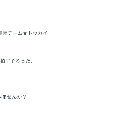
集団チーム★トウカイ
3拍子そろった、
みませんか？