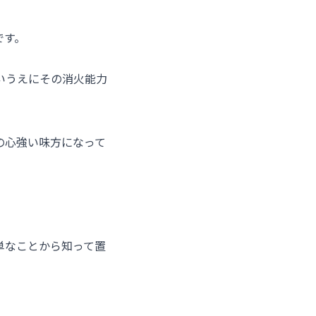
です。
いうえにその消火能力
の心強い味方になって
単なことから知って置