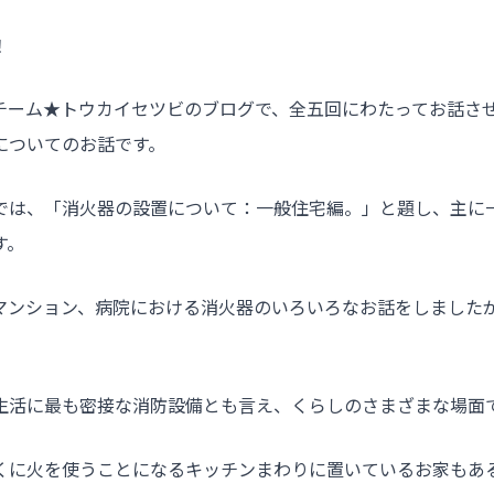
！
チーム★トウカイセツビのブログで、全五回にわたってお話さ
についてのお話です。
では、「消火器の設置について：一般住宅編。」と題し、主に
す。
マンション、病院における消火器のいろいろなお話をしました
生活に最も密接な消防設備とも言え、くらしのさまざまな場面
くに火を使うことになるキッチンまわりに置いているお家もあ