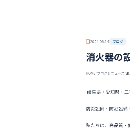
チーム★トウカイセツビ
ト
2024.06.14
ブログ
消火器の
HOME
/
ブログ＆ニュース
/
消
――岐阜県・愛知県・
防災設備・防犯設備
私たちは、高品質・低