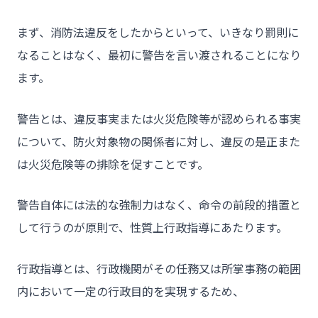
まず、消防法違反をしたからといって、いきなり罰則に
- HOME
なることはなく、最初に警告を言い渡されることになり
- トウカイセツビについて
ます。
- トウカイセツビが選ばれる理由
警告とは、違反事実または火災危険等が認められる事実
- 介護施設事業者様
について、防火対象物の関係者に対し、違反の是正また
- 不動産管理会社様・アパートマンションオーナー様
は火災危険等の排除を促すことです。
- 工事業者様
警告自体には法的な強制力はなく、命令の前段的措置と
- お客様の声
して行うのが原則で、性質上行政指導にあたります。
- 施工事例
- ブログ＆ニュース
行政指導とは、行政機関がその任務又は所掌事務の範囲
- 会社概要
内において一定の行政目的を実現するため、
- お問い合わせ