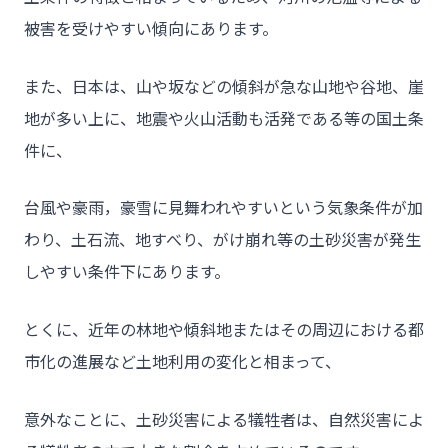
被害を受けやすい傾向にあります。
また、日本は、山や坂などの傾斜が急な山地や谷地、崖
地が多い上に、地震や火山活動も活発である等の国土条
件に、
台風や豪雨，豪雪に見舞われやすいという気象条件が加
わり、土石流、地すべり、がけ崩れ等の土砂災害が発生
しやすい条件下にあります。
とくに、近年の林地や傾斜地またはその周辺における都
市化の進展など土地利用の変化と相まって、
意外なことに、土砂災害による犠牲者は、自然災害によ
チーム★トウカイセツビ