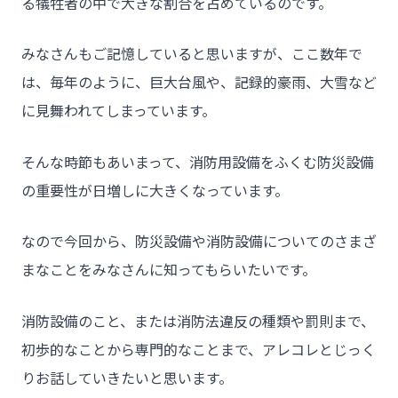
る犠牲者の中で大きな割合を占めているのです。
みなさんもご記憶していると思いますが、ここ数年で
- HOME
は、毎年のように、巨大台風や、記録的豪雨、大雪など
- トウカイセツビについて
に見舞われてしまっています。
- トウカイセツビが選ばれる理由
そんな時節もあいまって、消防用設備をふくむ防災設備
- 介護施設事業者様
の重要性が日増しに大きくなっています。
- 不動産管理会社様・アパートマンションオーナー様
なので今回から、防災設備や消防設備についてのさまざ
- 工事業者様
まなことをみなさんに知ってもらいたいです。
- お客様の声
- 施工事例
消防設備のこと、または消防法違反の種類や罰則まで、
- ブログ＆ニュース
初歩的なことから専門的なことまで、アレコレとじっく
りお話していきたいと思います。
- 会社概要