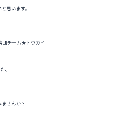
いと思います。
集団チーム★トウカイ
った、
みませんか？