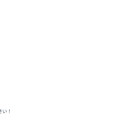
様
工事業者様
介護施設事業者様
さい！