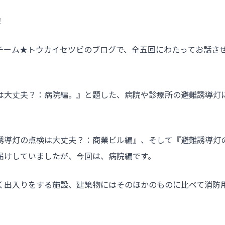
！
チーム★トウカイセツビのブログで、全五回にわたってお話さ
は大丈夫？：病院編。』と題した、病院や診療所の避難誘導灯
誘導灯の点検は大丈夫？：商業ビル編』、そして『避難誘導灯
届けしていましたが、今回は、病院編です。
く出入りをする施設、建築物にはそのほかのものに比べて消防
。