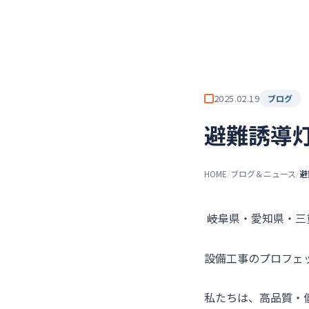
チーム★トウカイセツビ
ト
2025.02.19
ブログ
避難誘導
HOME
/
ブログ＆ニュース
/
避
――岐阜県・愛知県・
設備工事のプロフェ
私たちは、高品質・低